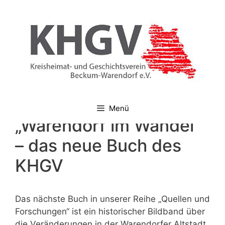
Zum
Inhalt
springen
Menü
„Warendorf im Wandel“
– das neue Buch des
KHGV
Das nächste Buch in unserer Reihe „Quellen und
Forschungen“ ist ein historischer Bildband über
die Veränderungen in der Warendorfer Altstadt.