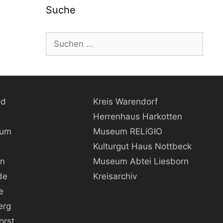
Suche
Suche
nach:
ld
Kreis Warendorf
Herrenhaus Harkotten
kum
Museum RELíGIO
Kulturgut Haus Nottbeck
rn
Museum Abtei Liesborn
de
Kreisarchiv
e
erg
orst