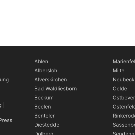
Ahlen
Marienfe
Albersloh
Milte
rung
Alverskirchen
Neubec
Bad Waldliesborn
Oelde
Beckum
Ostbeve
 |
Beelen
Ostenfel
Benteler
Rinkerod
Press
Diestedde
Sassenb
Dolberg
Sendenh