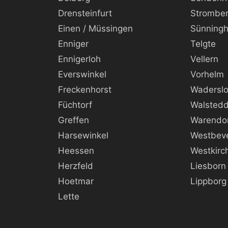
Drensteinfurt
Strombe
Einen / Müssingen
Sünning
Enniger
Telgte
Ennigerloh
Vellern
Everswinkel
Vorhelm
Freckenhorst
Wadersl
Füchtorf
Walsted
Greffen
Warendo
Harsewinkel
Westbev
Heessen
Westkirc
Herzfeld
Liesborn
Hoetmar
Lippborg
Lette