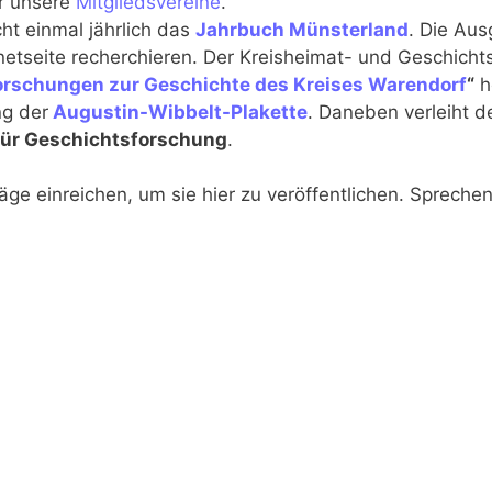
er unsere
Mitgliedsvereine
.
ht einmal jährlich das
Jahrbuch Münsterland
. Die Au
rnetseite recherchieren. Der Kreisheimat- und Geschicht
orschungen zur Geschichte des Kreises Warendorf
“
h
ng der
Augustin-Wibbelt-Plakette
. Daneben verleiht d
ür Geschichtsforschung
.
ge einreichen, um sie hier zu veröffentlichen. Sprechen