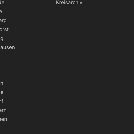
de
Kreisarchiv
e
erg
orst
rg
hausen
oh
de
rf
ern
hen