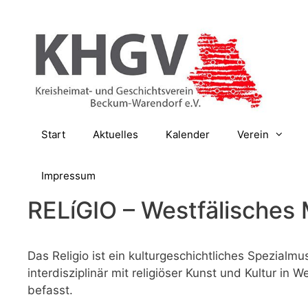
Zum
Inhalt
springen
Start
Aktuelles
Kalender
Verein
Impressum
RELíGIO – Westfälisches 
Das Religio ist ein kulturgeschichtliches Spezialm
interdisziplinär mit religiöser Kunst und Kultur in
befasst.