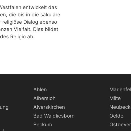
Westfalen entwickelt das
, die bis in die säkulare
 religiöse Dialog ebenso
anzen Vielfalt. Dies bildet
es Religio ab.
Ahlen
Marienfe
Albersloh
Milte
rung
Alverskirchen
Neubec
Bad Waldliesborn
Oelde
Beckum
Ostbeve