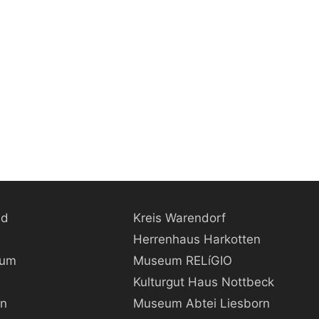
ld
Kreis Warendorf
Herrenhaus Harkotten
kum
Museum RELíGIO
Kulturgut Haus Nottbeck
rn
Museum Abtei Liesborn