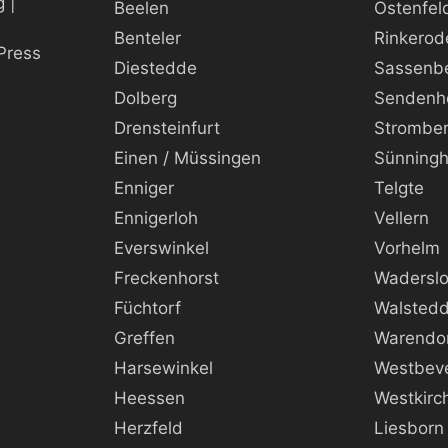
 |
Beelen
Ostenfel
Benteler
Rinkerod
Press
Diestedde
Sassenb
Dolberg
Sendenh
Drensteinfurt
Strombe
Einen / Müssingen
Sünning
Enniger
Telgte
Ennigerloh
Vellern
Everswinkel
Vorhelm
Freckenhorst
Wadersl
Füchtorf
Walsted
Greffen
Warendo
Harsewinkel
Westbev
Heessen
Westkirc
Herzfeld
Liesborn