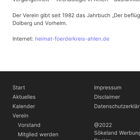
Der Verein gibt seit 1982 das Jahrbuch „Der beflüg
Dolberg und Vorhelm.
Internet:
heimat-foerderkreis-ahlen.de
Start
Impressum
Aktuelles
Disclaimer
Kalender
Datenschutzerklä
Verein
Vorstand
@2022
Sökeland Werbung
Mitglied werden