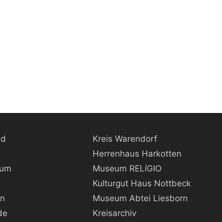
ld
Kreis Warendorf
Herrenhaus Harkotten
kum
Museum RELíGIO
Kulturgut Haus Nottbeck
rn
Museum Abtei Liesborn
de
Kreisarchiv