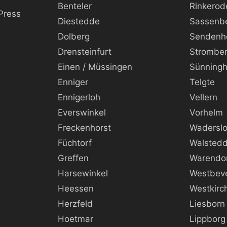
Benteler
Rinkerod
Press
Diestedde
Sassenb
Dolberg
Sendenh
Drensteinfurt
Strombe
Einen / Müssingen
Sünning
Enniger
Telgte
Ennigerloh
Vellern
Everswinkel
Vorhelm
Freckenhorst
Wadersl
Füchtorf
Walsted
Greffen
Warendo
Harsewinkel
Westbev
Heessen
Westkirc
Herzfeld
Liesborn
Hoetmar
Lippborg