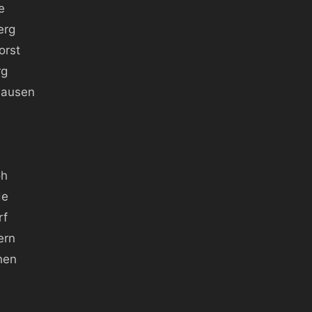
e
erg
orst
rg
hausen
oh
de
rf
ern
hen