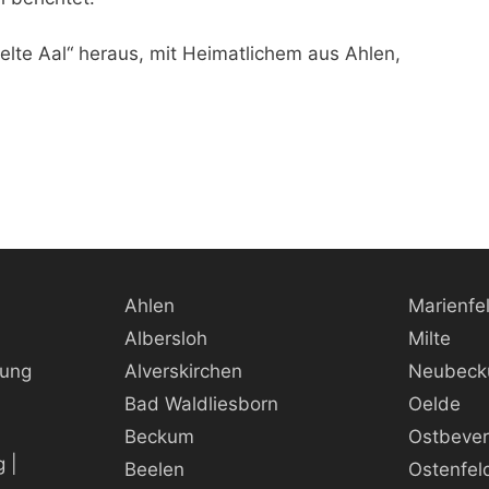
elte Aal“ heraus, mit Heimatlichem aus Ahlen,
Ahlen
Marienfe
Albersloh
Milte
rung
Alverskirchen
Neubec
Bad Waldliesborn
Oelde
Beckum
Ostbeve
 |
Beelen
Ostenfel