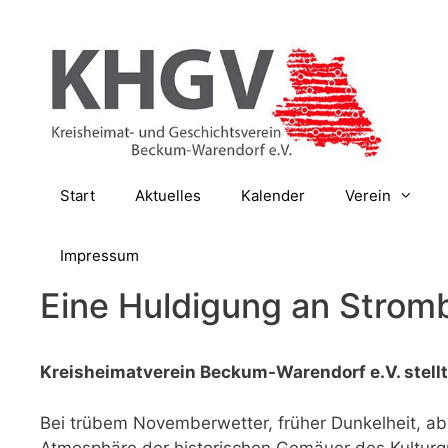
Zum
Inhalt
springen
Start
Aktuelles
Kalender
Verein
Impressum
Eine Huldigung an Strom
Kreisheimatverein Beckum-Warendorf e.V. stell
Bei trübem Novemberwetter, früher Dunkelheit, ab
Atmosphäre der historischen Gemäuer des Kultur­