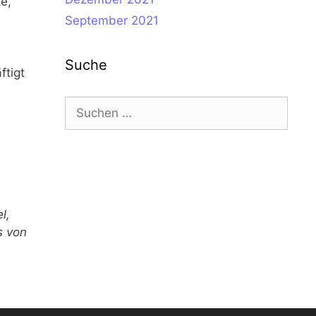
e,
September 2021
Suche
ftigt
Suche
nach:
l,
s von