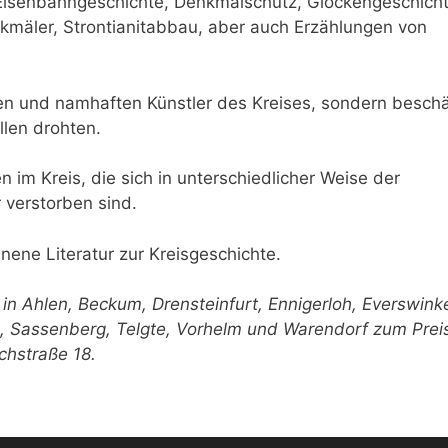
Eisenbahngeschichte, Denkmalschutz, Glockenge­schicht
kmäler, Strontianit­abbau, aber auch Erzählungen von
nten und namhaften Künstler des Kreises, sondern beschä
llen drohten.
 im Kreis, die sich in unterschiedlicher Weise der
 verstorben sind.
ene Literatur zur Kreis­geschichte.
in Ahlen, Beckum, Drensteinfurt, Ennigerloh, Everswinke
, Sassenberg, Telgte, Vorhelm und Warendorf zum Prei
chstraße 18.