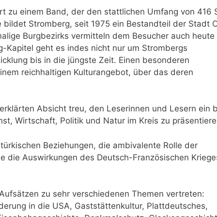
rt zu einem Band, der den stattlichen Umfang von 416 
ildet Stromberg, seit 1975 ein Bestandteil der Stadt 
malige Burgbezirks vermitteln dem Besucher auch heute
-Kapitel geht es indes nicht nur um Strombergs
icklung bis in die jüngste Zeit. Einen besonderen
inem reichhaltigen Kulturangebot, über das deren
rklärten Absicht treu, den Leserinnen und Lesern ein b
t, Wirtschaft, Politik und Natur im Kreis zu präsentiere
türkischen Beziehungen, die ambivalente Rolle der
 die Aus­wirkungen des Deutsch-Französischen Kriege
Aufsätzen zu sehr ver­schiedenen Themen vertreten:
erung in die USA, Gaststättenkultur, Plattdeutsches,