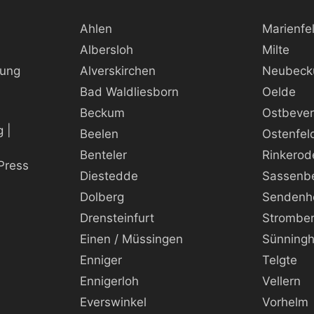
Ahlen
Marienfe
Albersloh
Milte
rung
Alverskirchen
Neubec
Bad Waldliesborn
Oelde
Beckum
Ostbeve
 |
Beelen
Ostenfel
Benteler
Rinkerod
Press
Diestedde
Sassenb
Dolberg
Sendenh
Drensteinfurt
Strombe
Einen / Müssingen
Sünning
Enniger
Telgte
Ennigerloh
Vellern
Everswinkel
Vorhelm