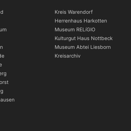
ld
Kreis Warendorf
Herrenhaus Harkotten
kum
Museum RELíGIO
Kulturgut Haus Nottbeck
rn
Museum Abtei Liesborn
de
Kreisarchiv
e
erg
orst
rg
hausen