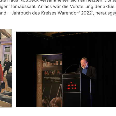
gen Torhaussaal. Anlass war die Vorstellung der aktuel
land – Jahrbuch des Kreises Warendorf 2022“, herausg