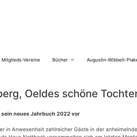
Mitglieds-Vereine
Bücher
Augustin-Wibbelt-Plak
berg, Oeldes schöne Tochte
t sein neues Jahrbuch 2022 vor
er in Anwesenheit zahl­reicher Gäste in der anheimelnd
guts Haus Nottbeck versammelten sich am letzten Monta