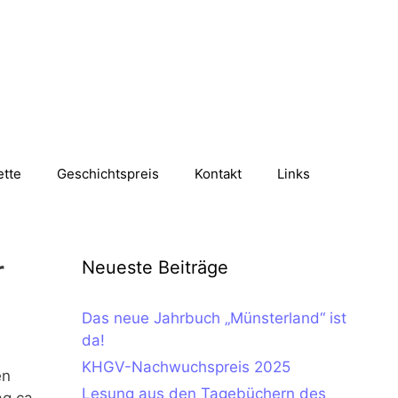
ette
Geschichtspreis
Kontakt
Links
r
Neueste Beiträge
Das neue Jahrbuch „Münsterland“ ist
da!
KHGV-Nachwuchspreis 2025
en
Lesung aus den Tagebüchern des
g ca.