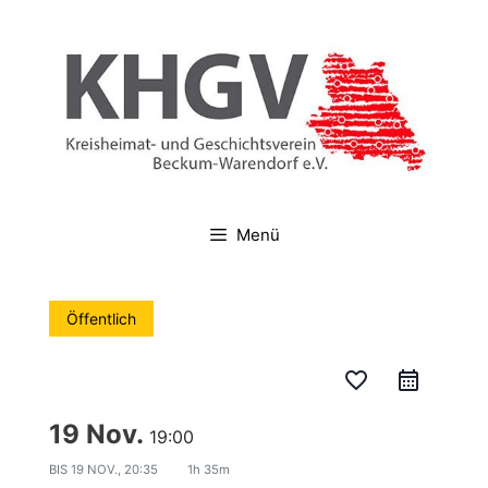
Zum
Inhalt
springen
Menü
Öffentlich
favorite_border
19 Nov.
19:00
BIS
19 NOV., 20:35
1h 35m